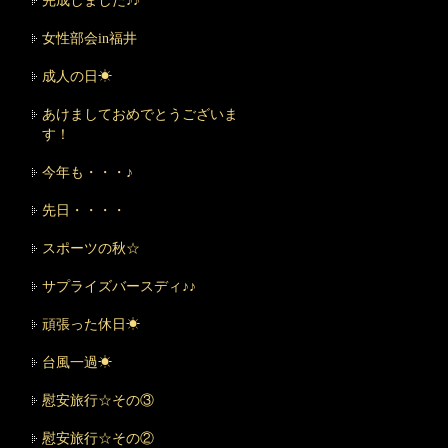
完成しました♪♪
女性部会in福井
成人の日☀
あけましておめでとうございま
す！
今年も・・・♪
先日・・・・
スポーツの秋☆
サプライズバースディ♪♪
頑張った休日☀
台風一過☀
慰安旅行☆その③
慰安旅行☆その②