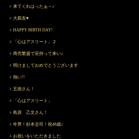
来てくれはったぁ～♪
大親友♥
HAPPY BIRTH DAY!
「心はアスリート」２
商売繁盛で笹持って来い♪
明けましておめでとうございます
熱い!!
五徳さん！
「心はアスリート」
島原 乙文さん！
年男！杉本圭司！祝48歳♪
お祝いをいただきました