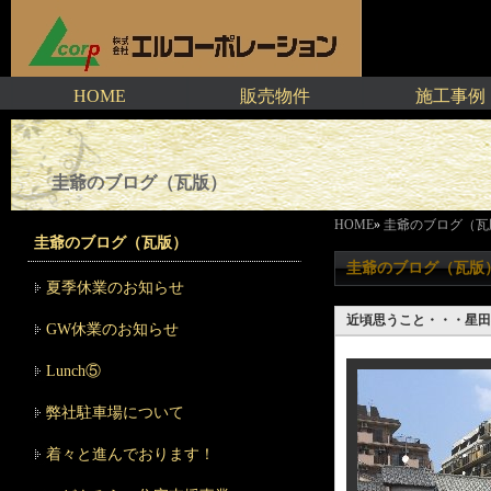
HOME
販売物件
施工事例
圭爺のブログ（瓦版）
HOME
»
圭爺のブログ（瓦
圭爺のブログ（瓦版）
圭爺のブログ（瓦版
夏季休業のお知らせ
近頃思うこと・・・星田
GW休業のお知らせ
Lunch⑤
弊社駐車場について
着々と進んでおります！