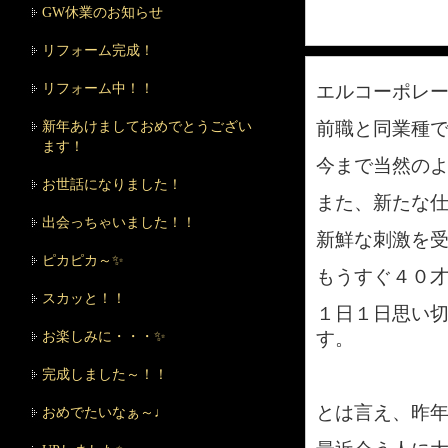
GW休業のお知らせ
リフォーム完成！
リフォーム中！！
エルコーポレ
前職と同業種
新年あけましておめでとうござい
ます！
今まで当然の
お世話になりました！
また、新たな
出会っちゃいました！！
新鮮な刺激を
ピカピカ～✨
もうすぐ４０
スカッと！！
１日１日思い
す。
お楽しみに・・・✨
完成しました～！！
とは言え、昨
おめでたいなぁ～♩