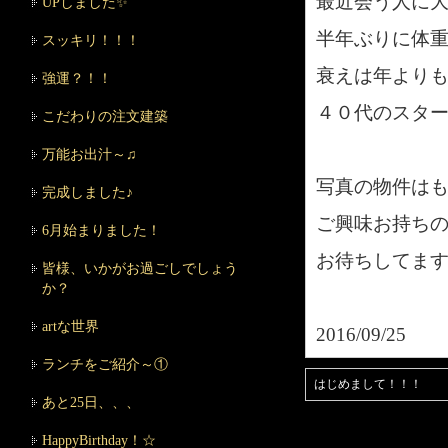
最近会う人に
UPしました✨
半年ぶりに体
スッキリ！！！
衰えは年より
強運？！！
４０代のスタ
こだわりの注文建築
万能お出汁～♫
写真の物件は
完成しました♪
ご興味お持ち
6月始まりました！
お待ちしてま
皆様、いかがお過ごしでしょう
か？
artな世界
2016/09/25
ランチをご紹介～①
はじめまして！！！
あと25日、、、
HappyBirthday！☆