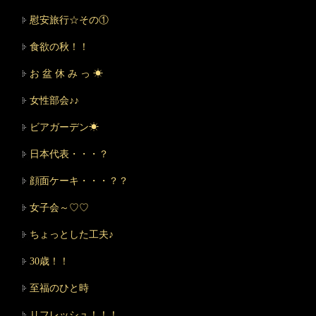
慰安旅行☆その①
食欲の秋！！
お 盆 休 み っ ☀
女性部会♪♪
ビアガーデン☀
日本代表・・・？
顔面ケーキ・・・？？
女子会～♡♡
ちょっとした工夫♪
30歳！！
至福のひと時
リフレッシュ！！！