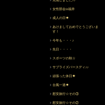
完成しました♪♪
女性部会in福井
成人の日☀
あけましておめでとうございま
す！
今年も・・・♪
先日・・・・
スポーツの秋☆
サプライズバースディ♪♪
頑張った休日☀
台風一過☀
慰安旅行☆その③
慰安旅行☆その②