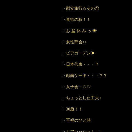
慰安旅行☆その①
食欲の秋！！
お 盆 休 み っ ☀
女性部会♪♪
ビアガーデン☀
日本代表・・・？
顔面ケーキ・・・？？
女子会～♡♡
ちょっとした工夫♪
30歳！！
至福のひと時
リフレッシュ！！！