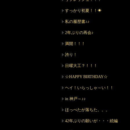
すっかり初夏！！☀
私の履歴書♪♪
2年ぶりの再会♪
満開！！！
誇り！
日曜大工？！！！
☆HAPPY BIRTHDAY☆
ヘイ！いらっしゃ～い！！
in 神戸～♪♪
ほっぺたが落ちた。。。
42年ぶりの願いが・・・続編