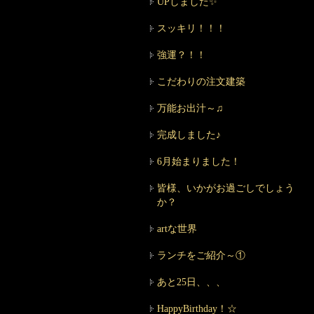
UPしました✨
スッキリ！！！
強運？！！
こだわりの注文建築
万能お出汁～♫
完成しました♪
6月始まりました！
皆様、いかがお過ごしでしょう
か？
artな世界
ランチをご紹介～①
あと25日、、、
HappyBirthday！☆