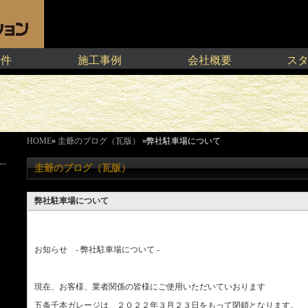
物件
施工事例
会社概要
ス
HOME
»
圭爺のブログ（瓦版）
»弊社駐車場について
圭爺のブログ（瓦版）
弊社駐車場について
お知らせ - 弊社駐車場について -
現在、お客様、業者関係の皆様にご使用いただいていおります
五条千本ガレージは、２０２２年３月２３日をもって閉鎖となります。