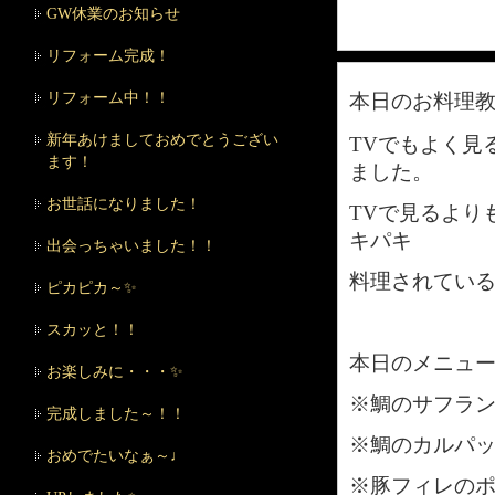
GW休業のお知らせ
リフォーム完成！
リフォーム中！！
本日のお料理教
新年あけましておめでとうござい
TVでもよく
ます！
ました。
お世話になりました！
TVで見るより
キパキ
出会っちゃいました！！
料理されている
ピカピカ～✨
スカッと！！
本日のメニュ
お楽しみに・・・✨
※鯛のサフラ
完成しました～！！
※鯛のカルパ
おめでたいなぁ～♩
※豚フィレの