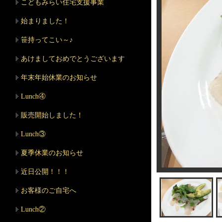
こどもみらい住宅支援事業
始まりました！
笹持ってこい～♪
あけましておめでとうございます
年末年始休業のお知らせ
Lunch④
販売開始しました！
Lunch③
夏季休業のお知らせ
近日公開！！！
お客様のご自宅へ
Lunch②