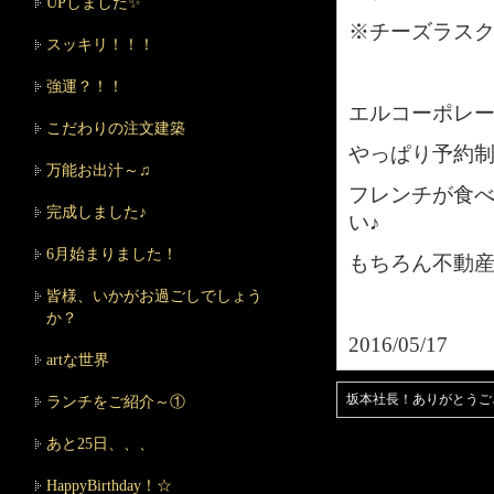
UPしました✨
※チーズラス
スッキリ！！！
強運？！！
エルコーポレー
こだわりの注文建築
やっぱり予約
万能お出汁～♫
フレンチが食
完成しました♪
い♪
6月始まりました！
もちろん不動産
皆様、いかがお過ごしでしょう
か？
2016/05/17
artな世界
坂本社長！ありがとうご
ランチをご紹介～①
あと25日、、、
HappyBirthday！☆