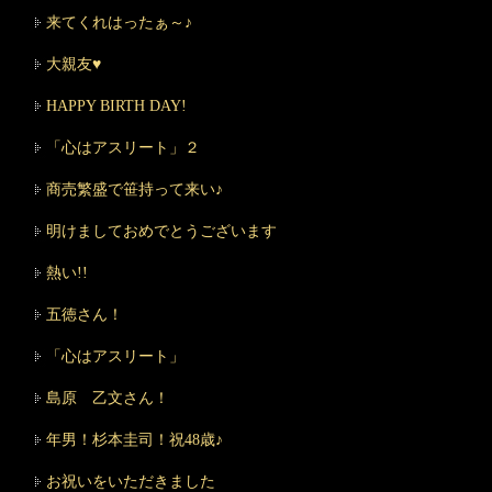
来てくれはったぁ～♪
大親友♥
HAPPY BIRTH DAY!
「心はアスリート」２
商売繁盛で笹持って来い♪
明けましておめでとうございます
熱い!!
五徳さん！
「心はアスリート」
島原 乙文さん！
年男！杉本圭司！祝48歳♪
お祝いをいただきました