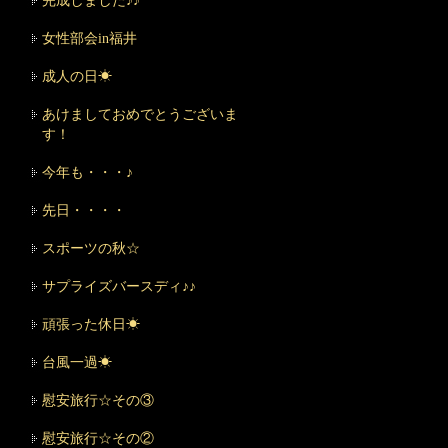
完成しました♪♪
女性部会in福井
成人の日☀
あけましておめでとうございま
す！
今年も・・・♪
先日・・・・
スポーツの秋☆
サプライズバースディ♪♪
頑張った休日☀
台風一過☀
慰安旅行☆その③
慰安旅行☆その②