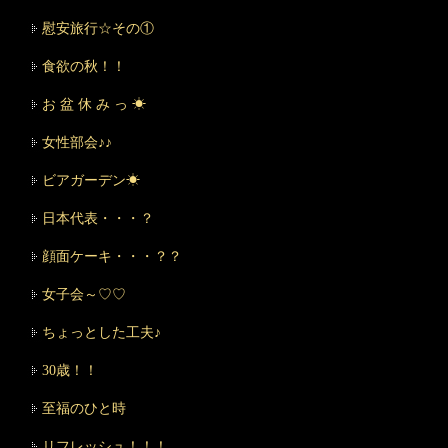
慰安旅行☆その①
食欲の秋！！
お 盆 休 み っ ☀
女性部会♪♪
ビアガーデン☀
日本代表・・・？
顔面ケーキ・・・？？
女子会～♡♡
ちょっとした工夫♪
30歳！！
至福のひと時
リフレッシュ！！！