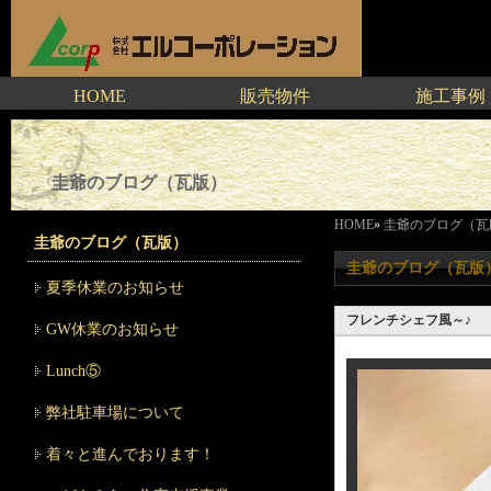
HOME
販売物件
施工事例
圭爺のブログ（瓦版）
HOME
»
圭爺のブログ（瓦
圭爺のブログ（瓦版）
圭爺のブログ（瓦版
夏季休業のお知らせ
フレンチシェフ風～♪
GW休業のお知らせ
Lunch⑤
弊社駐車場について
着々と進んでおります！