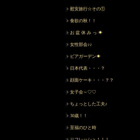
慰安旅行☆その①
食欲の秋！！
お 盆 休 み っ ☀
女性部会♪♪
ビアガーデン☀
日本代表・・・？
顔面ケーキ・・・？？
女子会～♡♡
ちょっとした工夫♪
30歳！！
至福のひと時
リフレッシュ！！！