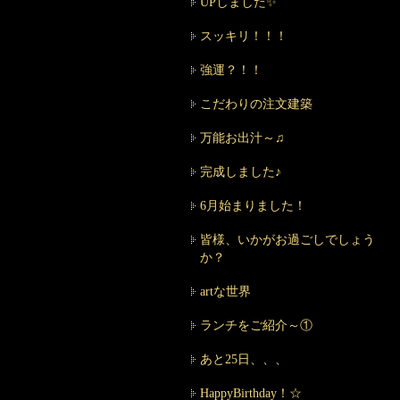
UPしました✨
スッキリ！！！
強運？！！
こだわりの注文建築
万能お出汁～♫
完成しました♪
6月始まりました！
皆様、いかがお過ごしでしょう
か？
artな世界
ランチをご紹介～①
あと25日、、、
HappyBirthday！☆