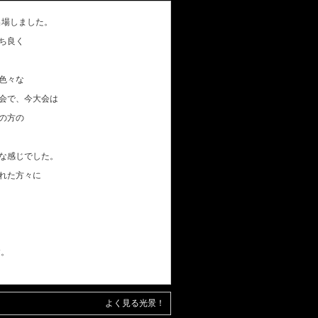
出場しました。
ち良く
色々な
会で、今大会は
の方の
な感じでした。
れた方々に
す。
よく見る光景！