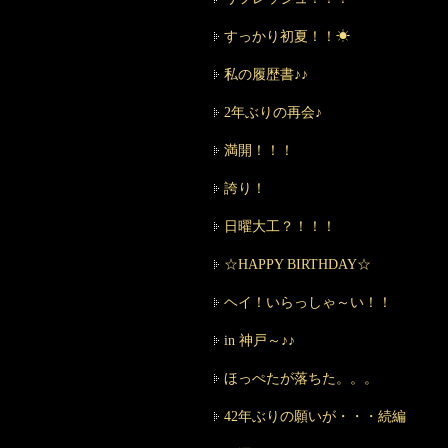
すっかり初夏！！☀
私の履歴書♪♪
2年ぶりの再会♪
満開！！！
誇り！
日曜大工？！！！
☆HAPPY BIRTHDAY☆
ヘイ！いらっしゃ～い！！
in 神戸～♪♪
ほっぺたが落ちた。。。
42年ぶりの願いが・・・続編