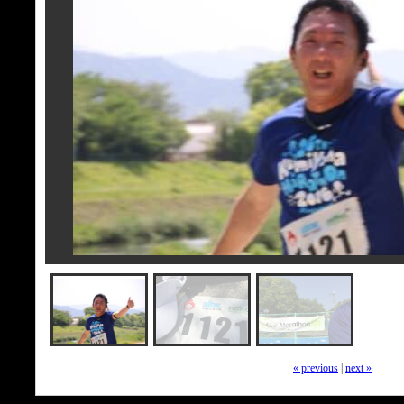
« previous
|
next »