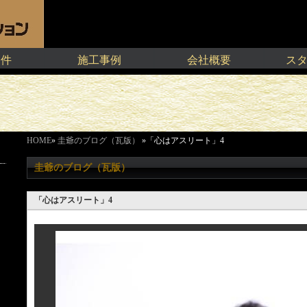
物件
施工事例
会社概要
ス
HOME
»
圭爺のブログ（瓦版）
»「心はアスリート」4
圭爺のブログ（瓦版）
「心はアスリート」4