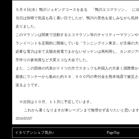
５月４日(水）鴨川ジョギングコースを走る 「鴨川エコマラソン」 に
当日は快晴で気温も高く暑い日でしたが、鴨川の景色を楽しみながら気持
走りました。
このマラソンは関東で活動するエコマラソン等のチャリティーマラソンや
ランイベントを定期的に開催している「ランニングイン東京」が主催の大
必要な電力は全て太陽光発電でまかないゼッケンは再利用し、カンボジア
手作りの参加賞など大変エコな大会でした。
また、この団体の代表がドイツの方でスタッフも外国人の方多く国際豊か
最後にランナーから集めた約５９．０００円の寄付金を熊本地震で被災さ
送るようです。
※次回は１０月、１１月に予定しています。
これから暑くなりますが来シーズンまで無理せず走りたいと思いま
2016/05/07
イタリアンシェフ気分♪
PageTop