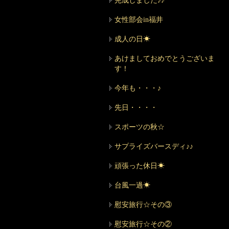
完成しました♪♪
女性部会in福井
成人の日☀
あけましておめでとうございま
す！
今年も・・・♪
先日・・・・
スポーツの秋☆
サプライズバースディ♪♪
頑張った休日☀
台風一過☀
慰安旅行☆その③
慰安旅行☆その②