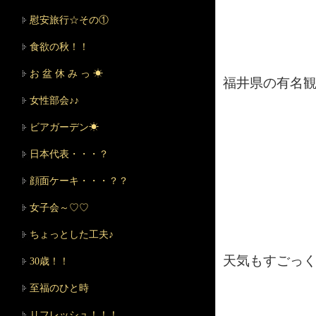
慰安旅行☆その①
食欲の秋！！
お 盆 休 み っ ☀
福井県の有名観
女性部会♪♪
ビアガーデン☀
日本代表・・・？
顔面ケーキ・・・？？
女子会～♡♡
ちょっとした工夫♪
天気もすごっ
30歳！！
至福のひと時
リフレッシュ！！！