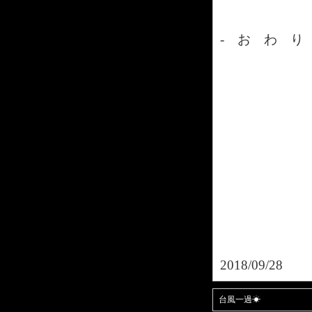
- お わ り 
2018/09/28
台風一過☀