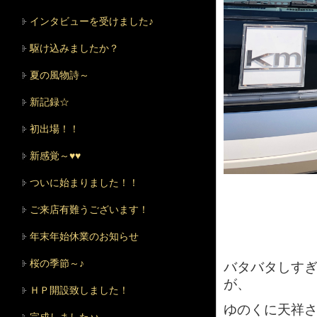
インタビューを受けました♪
駆け込みましたか？
夏の風物詩～
新記録☆
初出場！！
新感覚～♥♥
ついに始まりました！！
ご来店有難うございます！
年末年始休業のお知らせ
桜の季節～♪
バタバタしす
が、
ＨＰ開設致しました！
ゆのくに天祥さ