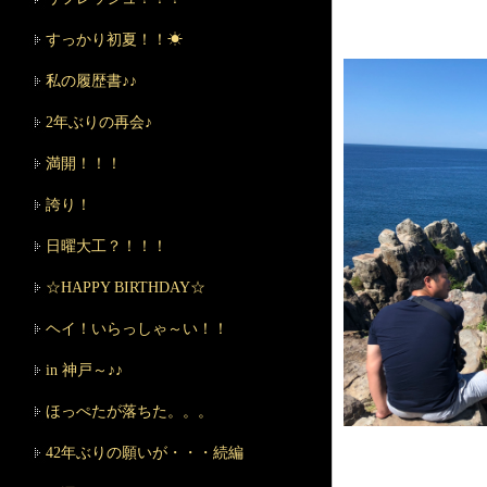
すっかり初夏！！☀
私の履歴書♪♪
2年ぶりの再会♪
満開！！！
誇り！
日曜大工？！！！
☆HAPPY BIRTHDAY☆
ヘイ！いらっしゃ～い！！
in 神戸～♪♪
ほっぺたが落ちた。。。
42年ぶりの願いが・・・続編