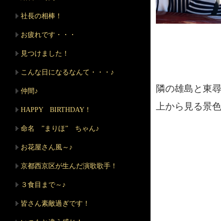
社長の相棒！
お疲れです・・・
見つけました！
こんな日になるなんて・・・♪
隣の雄島と東
仲間♪
上から見る景
HAPPY BIRTHDAY！
命名 ”まりほ” ちゃん♪
お花屋さん風～♪
京都西京区が生んだ演歌歌手！
３食目まで～♪
皆さん素敵過ぎです！