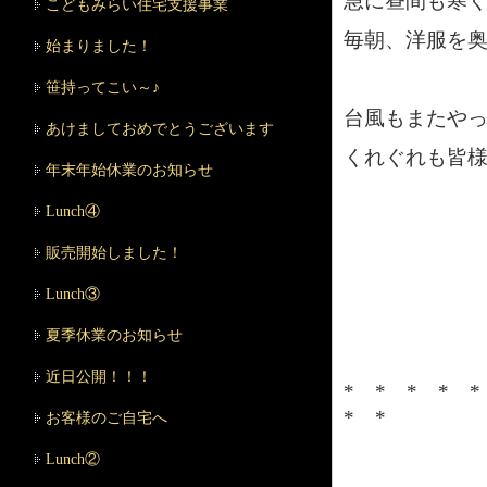
急に昼間も寒
こどもみらい住宅支援事業
毎朝、洋服を
始まりました！
笹持ってこい～♪
台風もまたやって
あけましておめでとうございます
くれぐれも皆
年末年始休業のお知らせ
Lunch④
販売開始しました！
Lunch③
夏季休業のお知らせ
近日公開！！！
* * * * 
* *
お客様のご自宅へ
Lunch②