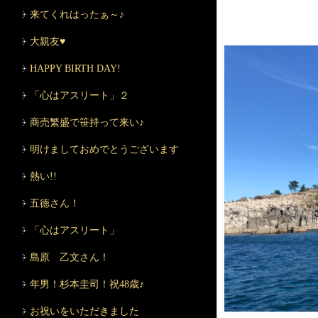
来てくれはったぁ～♪
大親友♥
HAPPY BIRTH DAY!
「心はアスリート」２
商売繁盛で笹持って来い♪
明けましておめでとうございます
熱い!!
五徳さん！
「心はアスリート」
島原 乙文さん！
年男！杉本圭司！祝48歳♪
お祝いをいただきました