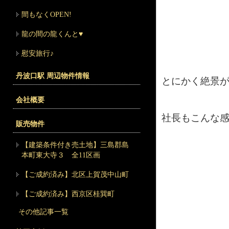
間もなくOPEN!
龍の間の龍くんと♥
慰安旅行♪
丹波口駅 周辺物件情報
とにかく絶景
会社概要
社長もこんな
販売物件
【建築条件付き売土地】三島郡島
本町東大寺３ 全11区画
【ご成約済み】北区上賀茂中山町
【ご成約済み】西京区桂巽町
その他記事一覧