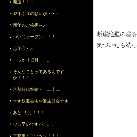
開運！！！
42年ぶりの願いが・・・
新年のご挨拶～♪
断崖絶壁の崖を
ついにオープン！！！
気づいたら端
忘年会～♪♪
すっかり12月。。。
そんなことってあるんです
か！！！
京都時代祭館・十二十二
☆★歓迎会＆お誕生日会☆★
あと2カ月！！！
少し早いですが。。。
京都市すごいッッ！！！