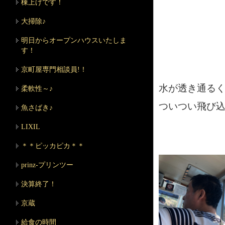
棟上げです！
大掃除♪
明日からオープンハウスいたしま
す！
京町屋専門相談員!！
水が透き通る
柔軟性～♪
ついつい飛び込
魚さばき♪
LIXIL
＊＊ピッカピカ＊＊
prinz-プリンツー
決算終了！
京蔵
給食の時間