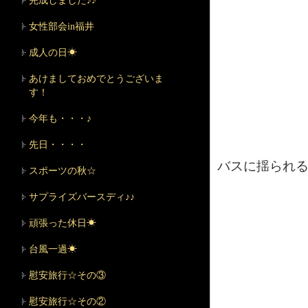
完成しました♪♪
女性部会in福井
成人の日☀
あけましておめでとうございま
す！
今年も・・・♪
先日・・・・
バスに揺られ
スポーツの秋☆
サプライズバースディ♪♪
頑張った休日☀
台風一過☀
慰安旅行☆その③
慰安旅行☆その②