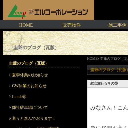
HOME
販売物件
施工事例
圭爺のブログ（瓦版）
HOME
»
圭爺のブログ（瓦
圭爺のブログ（瓦版）
圭爺のブログ（瓦版
夏季休業のお知らせ
慰安旅行☆その③
GW休業のお知らせ
Lunch⑤
みなさん！こ
弊社駐車場について
着々と進んでおります！