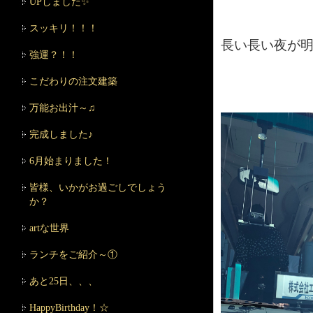
UPしました✨
スッキリ！！！
長い長い夜が
強運？！！
こだわりの注文建築
万能お出汁～♫
完成しました♪
6月始まりました！
皆様、いかがお過ごしでしょう
か？
artな世界
ランチをご紹介～①
あと25日、、、
HappyBirthday！☆