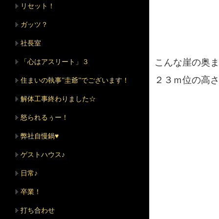
リセット！
ガッツ？
社長室
こんな崖の奥
「心はアスリート」３
２３ｍ位の高さ
住まいの執事”圭爺”でございます！
解体工事終わりました☆
怒られるぅー！
弊社自慢鍋♥
ゲストハウス♪
日常♪
卒業！
打ち合わせ