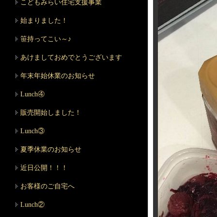
こどもみらい住宅支援事業
始まりました！
笹持ってこい～♪
あけましておめでとうございます
年末年始休業のお知らせ
Lunch④
販売開始しました！
Lunch③
夏季休業のお知らせ
近日公開！！！
お客様のご自宅へ
Lunch②