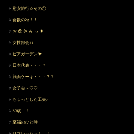
慰安旅行☆その①
食欲の秋！！
お 盆 休 み っ ☀
女性部会♪♪
ビアガーデン☀
日本代表・・・？
顔面ケーキ・・・？？
女子会～♡♡
ちょっとした工夫♪
30歳！！
至福のひと時
リフレッシュ！！！