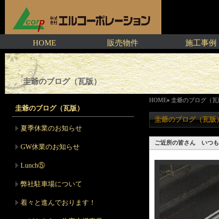
HOME
販売物件
施工事例
圭爺のブログ（瓦版）
HOME
»
圭爺のブログ（瓦
圭爺のブログ（瓦版）
圭爺のブログ（瓦版
夏季休業のお知らせ
ご近所の皆さん いつも
GW休業のお知らせ
Lunch⑤
弊社駐車場について
着々と進んでおります！