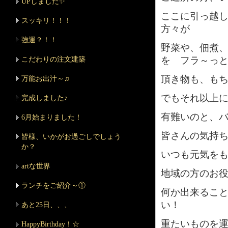
UPしました✨
ここに引っ越
スッキリ！！！
方々が
強運？！！
野菜や、佃煮
を フラ～っと
こだわりの注文建築
頂き物も、も
万能お出汁～♫
でもそれ以上
完成しました♪
有難いのと、
6月始まりました！
皆さんの気持
皆様、いかがお過ごしでしょう
か？
いつも元気を
artな世界
地域の方のお
ランチをご紹介～①
何か出来るこ
い！
あと25日、、、
重たいものを
HappyBirthday！☆