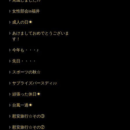
完成しました♪♪
女性部会in福井
成人の日☀
あけましておめでとうございま
す！
今年も・・・♪
先日・・・・
スポーツの秋☆
サプライズバースディ♪♪
頑張った休日☀
台風一過☀
慰安旅行☆その③
慰安旅行☆その②