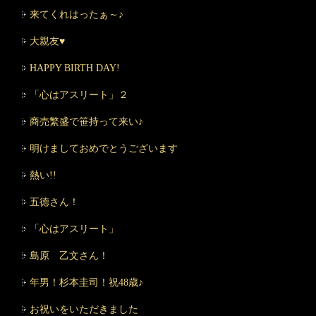
来てくれはったぁ～♪
大親友♥
HAPPY BIRTH DAY!
「心はアスリート」２
商売繁盛で笹持って来い♪
明けましておめでとうございます
熱い!!
五徳さん！
「心はアスリート」
島原 乙文さん！
年男！杉本圭司！祝48歳♪
お祝いをいただきました