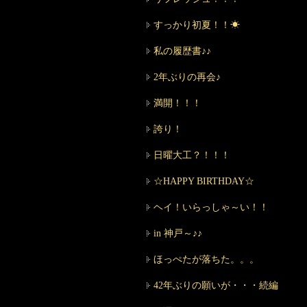
すっかり初夏！！☀
私の履歴書♪♪
2年ぶりの再会♪
満開！！！
誇り！
日曜大工？！！！
☆HAPPY BIRTHDAY☆
ヘイ！いらっしゃ～い！！
in 神戸～♪♪
ほっぺたが落ちた。。。
42年ぶりの願いが・・・続編