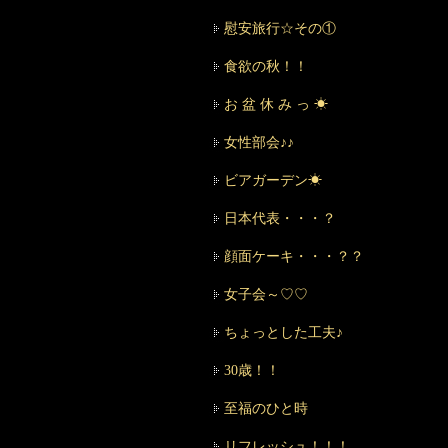
慰安旅行☆その①
食欲の秋！！
お 盆 休 み っ ☀
女性部会♪♪
ビアガーデン☀
日本代表・・・？
顔面ケーキ・・・？？
女子会～♡♡
ちょっとした工夫♪
30歳！！
至福のひと時
リフレッシュ！！！