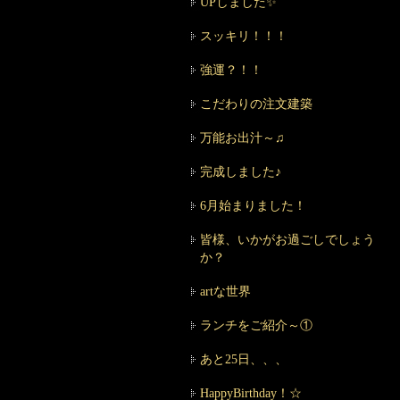
UPしました✨
スッキリ！！！
強運？！！
こだわりの注文建築
万能お出汁～♫
完成しました♪
6月始まりました！
皆様、いかがお過ごしでしょう
か？
artな世界
ランチをご紹介～①
あと25日、、、
HappyBirthday！☆