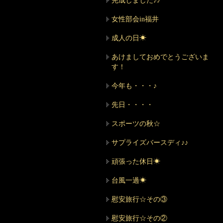
完成しました♪♪
女性部会in福井
成人の日☀
あけましておめでとうございま
す！
今年も・・・♪
先日・・・・
スポーツの秋☆
サプライズバースディ♪♪
頑張った休日☀
台風一過☀
慰安旅行☆その③
慰安旅行☆その②